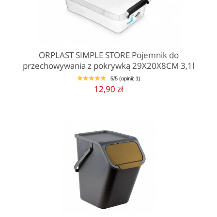
ORPLAST SIMPLE STORE Pojemnik do
przechowywania z pokrywką 29X20X8CM 3,1l
5/5 (opinii: 1)
1
2
3
4
5
12,90 zł