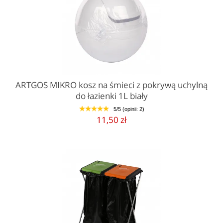
ARTGOS MIKRO kosz na śmieci z pokrywą uchylną
do łazienki 1L biały
5/5 (opinii: 2)
1
2
3
4
5
11,50 zł