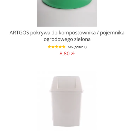
ARTGOS pokrywa do kompostownika / pojemnika
ogrodowego zielona
5/5 (opinii: 1)
1
2
3
4
5
8,80 zł