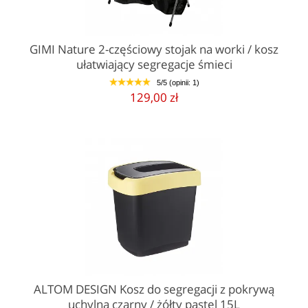
GIMI Nature 2-częściowy stojak na worki / kosz
ułatwiający segregacje śmieci
5/5 (opinii: 1)
1
2
3
4
5
129,00 zł
ALTOM DESIGN Kosz do segregacji z pokrywą
uchylną czarny / żółty pastel 15L