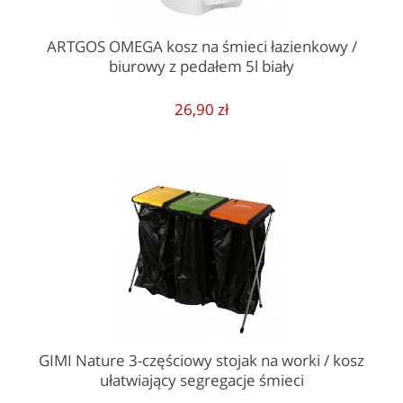
gustu. W razie pytań o dostępne pojemniki na odpady,
jesteśmy do Twojej dyspozycji.
ARTGOS OMEGA kosz na śmieci łazienkowy /
biurowy z pedałem 5l biały
26,90 zł
GIMI Nature 3-częściowy stojak na worki / kosz
ułatwiający segregacje śmieci