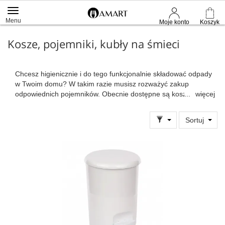
Menu
Moje konto
Koszyk
Kosze, pojemniki, kubły na śmieci
Chcesz higienicznie i do tego funkcjonalnie składować odpady
w Twoim domu? W takim razie musisz rozważyć zakup
odpowiednich pojemników. Obecnie dostępne są kosze na
więcej
śmieci, które umożliwią Ci higieniczne gospodarowanie
odpadami. Zapomnisz o nieestetycznych kubłach, które
Sortuj
generują nieprzyjemne zapachy. W każdym mieszkaniu
przydadzą się co najmniej dwa pojemniki na śmieci - w kuchni
oraz w łazience. Jeśli natomiast mieszkasz w wolnostojącycm
domu, wskazane są także praktyczne kosze do segregacji
odpadów na zewnątrz budynku. Niezależnie od tego, jakiego
kosza na śmieci szukasz, zachęcamy Cię do zapoznania się z
naszą aktualną ofertą. Nasz sklep internetowy specjalizuje się
w szeroko pojmowanym wyposażeniu dla domu, dlatego też
nie mogłoby zabraknąć w asortymencie także wyposażonych
w klapę lub pokrywę praktycznych kubłów na odpady. Mamy
nadzieję, że znajdziesz rozwiązania, które przypadną Ci do