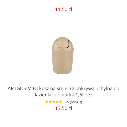
11,50 zł
ARTGOS MINI kosz na śmieci z pokrywą uchylną do
łazienki lub biurka 1,6l beż
5/5 (opinii: 1)
1
2
3
4
5
13,50 zł