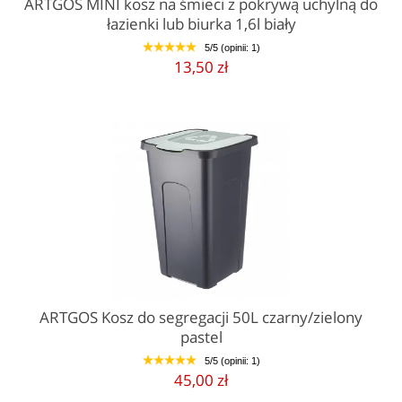
ARTGOS MINI kosz na śmieci z pokrywą uchylną do
łazienki lub biurka 1,6l biały
5/5 (opinii: 1)
1
2
3
4
5
13,50 zł
ARTGOS Kosz do segregacji 50L czarny/zielony
pastel
5/5 (opinii: 1)
1
2
3
4
5
45,00 zł