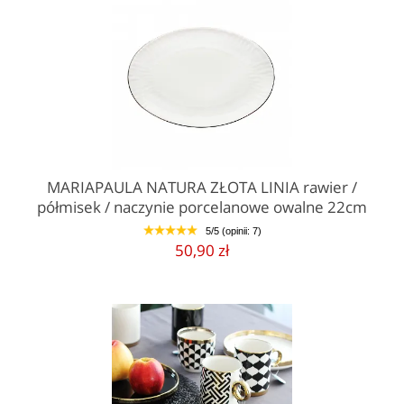
MARIAPAULA NATURA ZŁOTA LINIA rawier /
półmisek / naczynie porcelanowe owalne 22cm
5/5 (opinii: 7)
1
2
3
4
5
50,90 zł