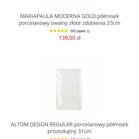
to możliwe. W razie pytań zapraszamy do kontaktu.
MARIAPAULA MODERNA GOLD półmisek
porcelanowy owalny złote zdobienia 33cm
5/5 (opinii: 1)
1
2
3
4
5
139,00 zł
ALTOM DESIGN REGULAR porcelanowy półmisek
prostokątny 31cm