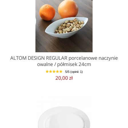
ALTOM DESIGN REGULAR porcelanowe naczynie
owalne / półmisek 24cm
5/5 (opinii: 1)
1
2
3
4
5
20,00 zł