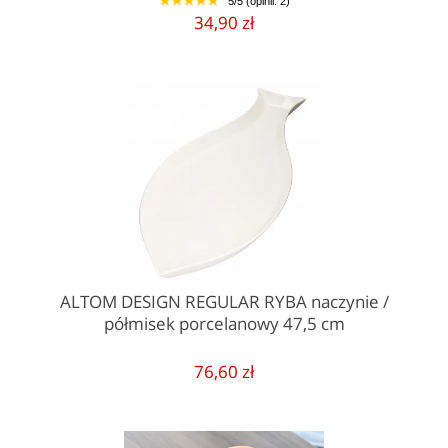
5/5 (opinii: 2)
1
2
3
4
5
34,90 zł
ALTOM DESIGN REGULAR RYBA naczynie /
półmisek porcelanowy 47,5 cm
76,60 zł