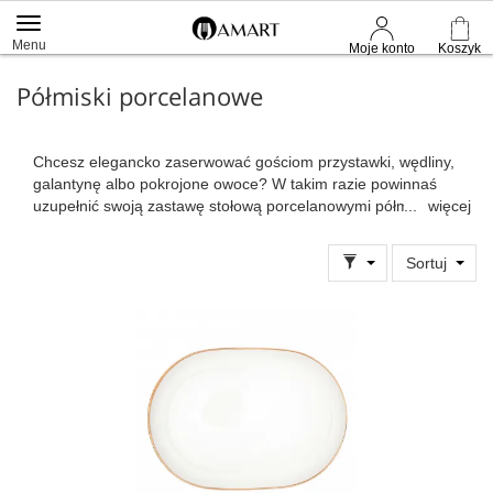
Menu
Moje konto
Koszyk
Półmiski porcelanowe
Chcesz elegancko zaserwować gościom przystawki, wędliny,
galantynę albo pokrojone owoce? W takim razie powinnaś
uzupełnić swoją zastawę stołową porcelanowymi półmiskami.
więcej
W ofercie amart.pl znajdziesz wysokiej klasy półmiski owalne,
okrągłe, prostokątne wykonane z porcelany. Chodzi o produkty
Sortuj
renomowanych marek jak Altom Design, Mariapaula czy
Karolina. Biały półmisek z porcelany to praktyczne
rozwiązanie, które przyda Ci się nie raz, gdy zaprosisz gości
na obiad lub kolację. Warto podkreslić, że polska porcelana
jest wytrzymałym materiałem, którego utrzymanie w czystości
nie jest trudne. Nasz sklep oferuje designerskie produkty, ich
jakości nic nie można zarzucić. To bardzo estetyczne naczynia,
które zostały wyprodukowane w polskich fabrykach z dbałością
o każdy, nawet najmniejszy szczegół. Znalazłaś półmisek,
który przypadł Ci do gustu? Dodaj do koszyka i opłać
zamówienie. Wszystkie zamówienia realizujemy tak szybko, jak