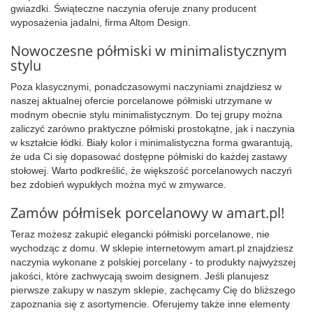
gwiazdki. Świąteczne naczynia oferuje znany producent
wyposażenia jadalni, firma Altom Design.
Nowoczesne półmiski w minimalistycznym
stylu
Poza klasycznymi, ponadczasowymi naczyniami znajdziesz w
naszej aktualnej ofercie porcelanowe półmiski utrzymane w
modnym obecnie stylu minimalistycznym. Do tej grupy można
zaliczyć zarówno praktyczne półmiski prostokątne, jak i naczynia
w kształcie łódki. Biały kolor i minimalistyczna forma gwarantują,
że uda Ci się dopasować dostępne półmiski do każdej zastawy
stołowej. Warto podkreślić, że większość porcelanowych naczyń
bez zdobień wypukłych można myć w zmywarce.
Zamów półmisek porcelanowy w amart.pl!
Teraz możesz zakupić elegancki półmiski porcelanowe, nie
wychodząc z domu. W sklepie internetowym amart.pl znajdziesz
naczynia wykonane z polskiej porcelany - to produkty najwyższej
jakości, które zachwycają swoim designem. Jeśli planujesz
pierwsze zakupy w naszym sklepie, zachęcamy Cię do bliższego
zapoznania się z asortymencie. Oferujemy także inne elementy