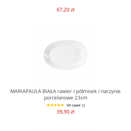
67,20 zł
MARIAPAULA BIAŁA rawier / półmisek / naczynie
porcelanowe 23cm
5/5 (opinii: 1)
1
2
3
4
5
39,90 zł