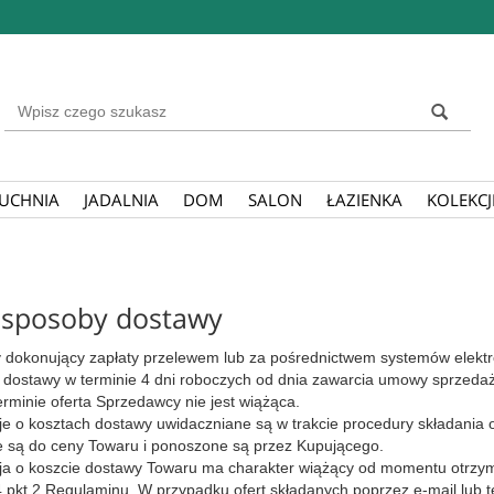
Wyszukaj
UCHNIA
JADALNIA
DOM
SALON
ŁAZIENKA
KOLEKCJ
i sposoby dostawy
 dokonujący zapłaty przelewem lub za pośrednictwem systemów elektro
 dostawy w terminie 4 dni roboczych od dnia zawarcia umowy sprzedaży
erminie oferta Sprzedawcy nie jest wiążąca.
je o kosztach dostawy uwidaczniane są w trakcie procedury składania 
e są do ceny Towaru i ponoszone są przez Kupującego.
ja o koszcie dostawy Towaru ma charakter wiążący od momentu otrzym
 4 pkt 2 Regulaminu. W przypadku ofert składanych poprzez e-mail lub 