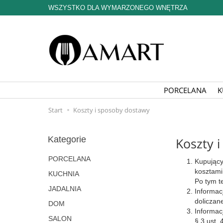
WSZYSTKO DLA WYMARZONEGO WNĘTRZA
PORCELANA
K
Start
Koszty i sposoby dostawy
Kategorie
Koszty 
PORCELANA
Kupujący
kosztami
KUCHNIA
Po tym t
JADALNIA
Informac
doliczan
DOM
Informac
SALON
§ 3 ust.