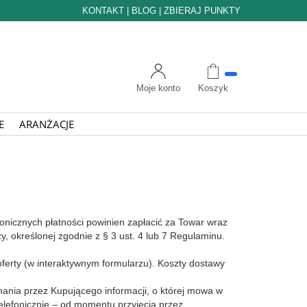
KONTAKT
|
BLOG
|
ZBIERAJ PUNKTY
Moje konto
Koszyk
E
ARANŻACJE
nicznych płatności powinien zapłacić za Towar wraz
, określonej zgodnie z § 3 ust. 4 lub 7 Regulaminu.
oferty (w interaktywnym formularzu). Koszty dostawy
ania przez Kupującego informacji, o której mowa w
telefonicznie – od momentu przyjęcia przez