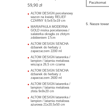
Paczkomat
59,90 zł
ALTOM DESIGN porcelanowy
wazon na kwiaty RELIEF
CZARNY 9,5x9,5x19 cm
5. Nasze towar
MARIAPAULA MODERNA
GOLD miska porcelanowa /
salaterka okragła ze złotym
zdobieniem 17cm
ALTOM DESIGN SENCHA
dzbanek do herbaty z
zaparzaczem 2200 ml
ALTOM DESIGN latarenka /
lampion / latarnia metalowa
wisząca 26,5 cm czarna
ALTOM DESIGN SENCHA
dzbanek do herbaty z
zaparzaczem 2600 ml
ALTOM DESIGN latarenka /
lampion / latarnia metalowa
złota 9x9x20 cm
ALTOM DESIGN latarenka /
lampion / latarnia metalowa
ażurowa 21x20,5x50 cm