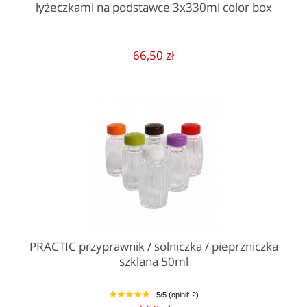
łyżeczkami na podstawce 3x330ml color box
66,50 zł
PRACTIC przyprawnik / solniczka / pieprzniczka
szklana 50ml
5/5 (opinii: 2)
1
2
3
4
5