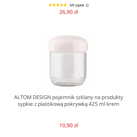
5/5 (opinii: 1)
1
2
3
4
5
26,90 zł
ALTOM DESIGN pojemnik szklany na produkty
sypkie z plastikową pokrywką 425 ml krem
10,90 zł