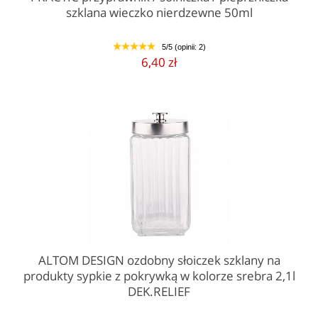
szklana wieczko nierdzewne 50ml
5/5 (opinii: 2)
1
2
3
4
5
6,40 zł
ALTOM DESIGN ozdobny słoiczek szklany na
produkty sypkie z pokrywką w kolorze srebra 2,1l
DEK.RELIEF