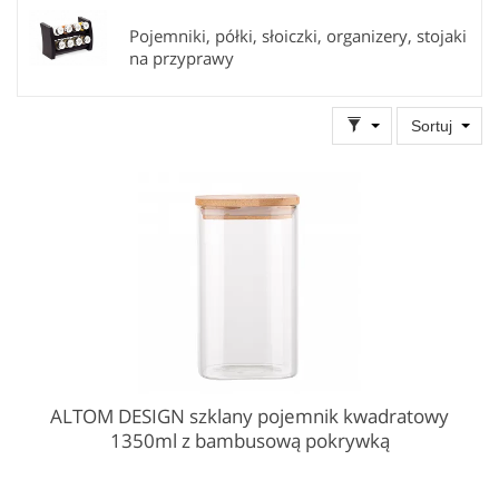
również Twoje dzieci. Są lekkie, nie tłuką się i łatwo je otworzyć
Pojemniki, półki, słoiczki, organizery, stojaki
– dzięki temu Twoje dziecko samo przygotuje sobie śniadanie.
na przyprawy
Sortuj
ALTOM DESIGN szklany pojemnik kwadratowy
1350ml z bambusową pokrywką