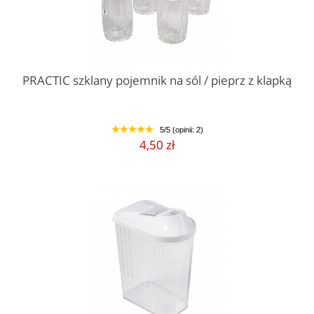
PRACTIC szklany pojemnik na sól / pieprz z klapką
5/5 (opinii: 2)
1
2
3
4
5
4,50 zł