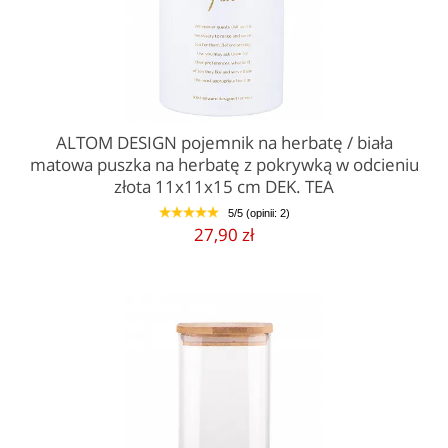
ALTOM DESIGN pojemnik na herbatę / biała
matowa puszka na herbatę z pokrywką w odcieniu
złota 11x11x15 cm DEK. TEA
5/5 (opinii: 2)
1
2
3
4
5
27,90 zł