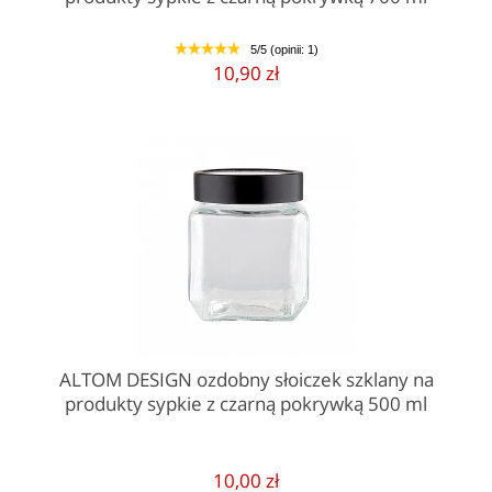
5/5 (opinii: 1)
1
2
3
4
5
10,90 zł
ALTOM DESIGN ozdobny słoiczek szklany na
produkty sypkie z czarną pokrywką 500 ml
10,00 zł