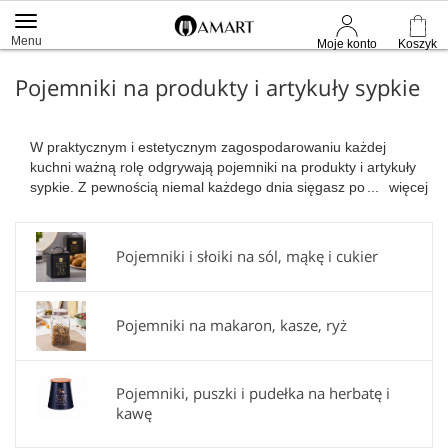
Menu
Moje konto
Koszyk
Pojemniki na produkty i artykuły sypkie
W praktycznym i estetycznym zagospodarowaniu każdej
kuchni ważną rolę odgrywają pojemniki na produkty i artykuły
sypkie. Z pewnością niemal każdego dnia sięgasz po mąkę,
więcej
cukier, bułkę tartą czy płatki śniadaniowe. Zdecydowanie też
nie lubisz, kiedy kakao, herbata czy kasza manna wysypuje się
podczas nabierania z pudełka, zwłaszcza gdy masz mało
Pojemniki i słoiki na sól, mąkę i cukier
czasu, by usuwać powstałe w ten sposób zabrudzenia.
Pojemniki na produkty sypkie do kuchni pełnią jeszcze jedną
ważną funkcję – zabezpieczają mąki, kasze, ryż czy cukier
Pojemniki na makaron, kasze, ryż
przed szkodliwym działaniem wilgoci, światła czy
przedostaniem się do środka, kurzu lub innych zabrudzeń.
Pojemniki na artykuły sypkie stanowią też dekoracyjny element
Twojej kuchni. Jeśli masz zbyt mało miejsca w szafkach,
Pojemniki, puszki i pudełka na herbatę i
eleganckie czy kolorowe pojemniki kuchenne ceramiczne
kawę
ustawisz na blacie czy na półkach. Pojemniki plastikowe
zamykane sprawdzą się natomiast, jeśli korzystają z nich