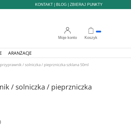
KONTAKT
|
BLOG
|
ZBIERAJ PUNKTY
Moje konto
Koszyk
E
ARANŻACJE
przyprawnik / solniczka / pieprzniczka szklana 50ml
k / solniczka / pieprzniczka
)