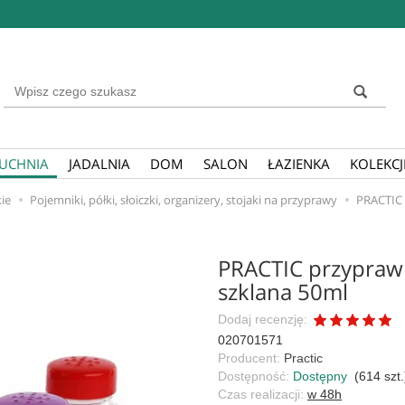
Wyszukaj
UCHNIA
JADALNIA
DOM
SALON
ŁAZIENKA
KOLEKCJ
ie
Pojemniki, półki, słoiczki, organizery, stojaki na przyprawy
PRACTIC 
PRACTIC przyprawni
szklana 50ml
Dodaj recenzję:
020701571
Producent:
Practic
Dostępność:
Dostępny
(
614
szt.
Czas realizacji:
w 48h