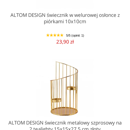
ALTOM DESIGN świecznik w welurowej osłonce z
piórkami 10x10cm
5/5 (opinii: 1)
1
2
3
4
5
23,90 zł
ALTOM DESIGN świecznik metalowy szprosowy na
2 tealighty 15x15x27,5 cm złoty