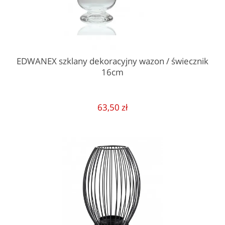
EDWANEX szklany dekoracyjny wazon / świecznik
16cm
63,50 zł