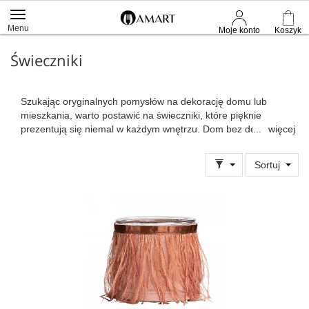
Menu
Moje konto
Koszyk
Świeczniki
Szukając oryginalnych pomysłów na dekorację domu lub
mieszkania, warto postawić na świeczniki, które pięknie
prezentują się niemal w każdym wnętrzu. Dom bez dekoracji
więcej
byłby nudny i bez wyrazu. Różnego rodzaju świeczniki nie tylko
pięknie wyglądają i nadają wnętrzu wyrazistości i charakteru,
Sortuj
ale także dzięki nim można stworzyć niepowtarzalny klimat. W
naszym sklepie można zamówić różne typy takiej dekoracji.