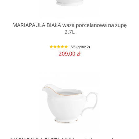
MARIAPAULA BIAŁA waza porcelanowa na zupę
2,7L
5/5 (opinii: 2)
1
2
3
4
5
209,00 zł