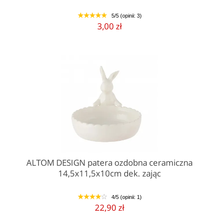
5/5 (opinii: 3)
1
2
3
4
5
3,00 zł
ALTOM DESIGN patera ozdobna ceramiczna
14,5x11,5x10cm dek. zając
4/5 (opinii: 1)
1
2
3
4
5
22,90 zł