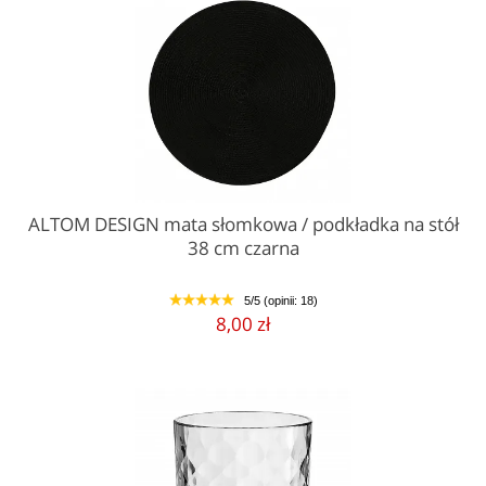
ALTOM DESIGN mata słomkowa / podkładka na stół
38 cm czarna
5/5 (opinii: 18)
1
2
3
4
5
8,00 zł