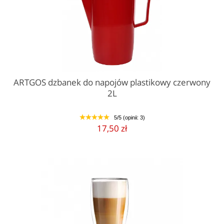
ARTGOS dzbanek do napojów plastikowy czerwony
2L
5/5 (opinii: 3)
1
2
3
4
5
17,50 zł