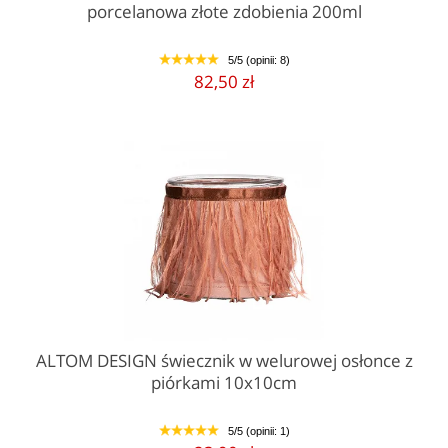
porcelanowa złote zdobienia 200ml
5/5 (opinii: 8)
1
2
3
4
5
82,50 zł
ALTOM DESIGN świecznik w welurowej osłonce z
piórkami 10x10cm
5/5 (opinii: 1)
1
2
3
4
5