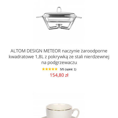
ALTOM DESIGN METEOR naczynie żaroodporne
kwadratowe 1,8L z pokrywką ze stali nierdzewnej
na podgrzewaczu
5/5 (opinii: 1)
1
2
3
4
5
154,80 zł