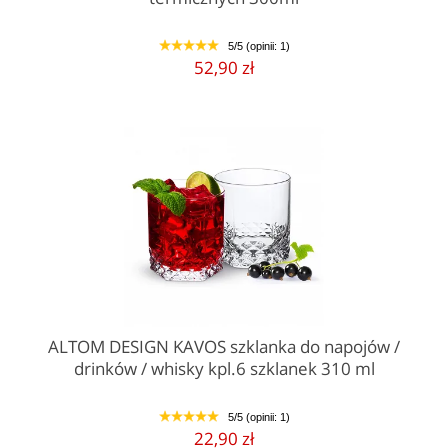
5/5 (opinii: 1)
1
2
3
4
5
52,90 zł
ALTOM DESIGN KAVOS szklanka do napojów /
drinków / whisky kpl.6 szklanek 310 ml
5/5 (opinii: 1)
1
2
3
4
5
22,90 zł