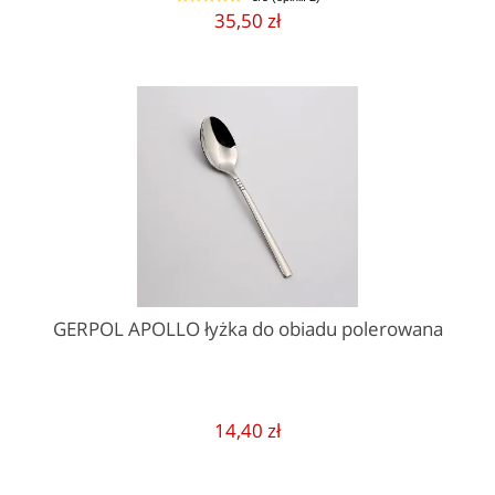
1
2
3
4
5
35,50 zł
GERPOL APOLLO łyżka do obiadu polerowana
14,40 zł