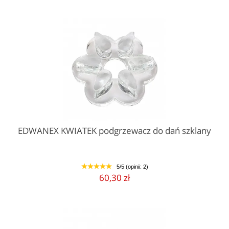
EDWANEX KWIATEK podgrzewacz do dań szklany
5/5 (opinii: 2)
1
2
3
4
5
60,30 zł