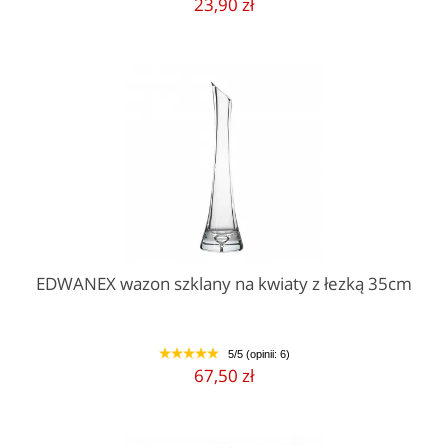
23,90 zł
EDWANEX wazon szklany na kwiaty z łezką 35cm
5/5 (opinii: 6)
1
2
3
4
5
67,50 zł