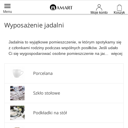
Menu
Moje konto
Koszyk
Wyposażenie jadalni
Jadalnia to wyjątkowe pomieszczenie, w którym spotykamy się
z członkami rodziny podczas wspólnych posiłków. Jeśli udało
Ci się wygospodarować osobne pomieszczenie na jadalnię w
więcej
Twoim domu, to zapewne tutaj zapraszasz swoich gości na
obiady i eleganckie kolacje. Praktyczne i jednocześnie
estetyczne wyposażenie jadalni lub kąciku jadalnianego w
Porcelana
domu jest bardzo ważne. W dużym stopniu ma ono wpływ na
to, jak przyjemne będą posiłki w gronie rodzinnym. Zachęcamy
do zapoznania się z ofertą naszego sklepu internetowego. W
Szkło stołowe
asortymencie amart.pl dostępne są sztućce, naczynia
porcelanowe, szklane, z tworzywa sztucznego, a także
ekskluzywne dekoracje. Jeśli interesują Cię inspiracje do
jadalni, zachęcamy do zapoznania się z naszą aktualną ofertą.
Podkładki na stół
Przekonaj się, że praktyczne przedmioty codziennego użytku
mogą zachwycać swoim designem! Nasz asortyment obejmuje
wyłącznie wysokiej jakości akcesoria do jadalni od