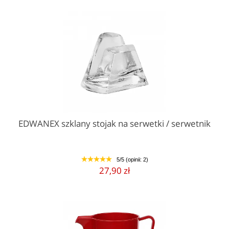
EDWANEX szklany stojak na serwetki / serwetnik
5/5 (opinii: 2)
1
2
3
4
5
27,90 zł