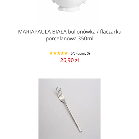
MARIAPAULA BIAŁA bulionówka / flaczarka
porcelanowa 350ml
5/5 (opinii: 3)
1
2
3
4
5
26,90 zł