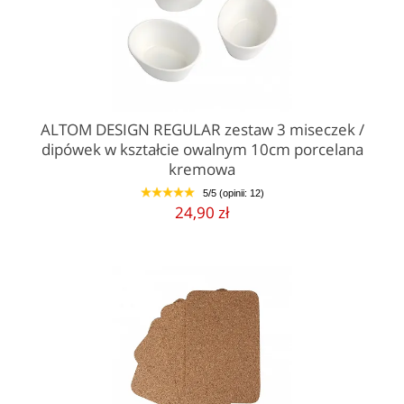
ALTOM DESIGN REGULAR zestaw 3 miseczek /
dipówek w kształcie owalnym 10cm porcelana
kremowa
5/5 (opinii: 12)
1
2
3
4
5
24,90 zł