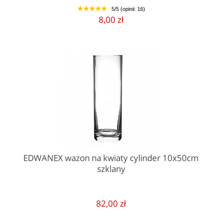
5/5 (opinii: 16)
1
2
3
4
5
8,00 zł
EDWANEX wazon na kwiaty cylinder 10x50cm
szklany
82,00 zł