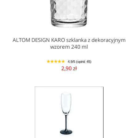
ALTOM DESIGN KARO szklanka z dekoracyjnym
wzorem 240 ml
4.9/5 (opinii: 45)
1
2
3
4
5
2,90 zł