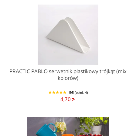
PRACTIC PABLO serwetnik plastikowy trójkąt (mix
kolorów)
5/5 (opinii: 4)
1
2
3
4
5
4,70 zł