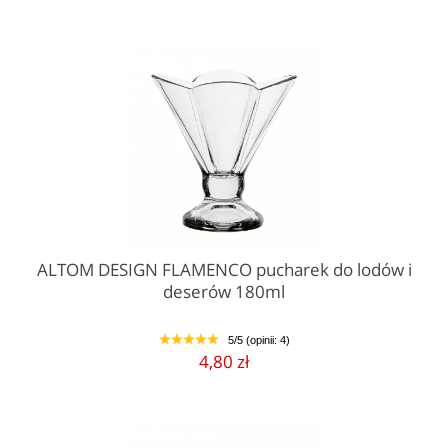
ALTOM DESIGN FLAMENCO pucharek do lodów i
deserów 180ml
5/5 (opinii: 4)
1
2
3
4
5
4,80 zł