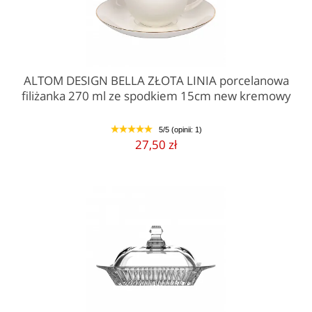
ALTOM DESIGN BELLA ZŁOTA LINIA porcelanowa
filiżanka 270 ml ze spodkiem 15cm new kremowy
5/5 (opinii: 1)
1
2
3
4
5
27,50 zł