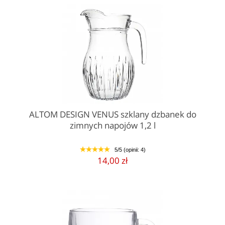
ALTOM DESIGN VENUS szklany dzbanek do
zimnych napojów 1,2 l
5/5 (opinii: 4)
1
2
3
4
5
14,00 zł