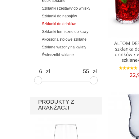
Kubki szklane
Szklanki i zestawy do whisky
Szklanki do napojów
Szklanki do drinków
Szklanki termiczne do kawy
Akcesoria stołowe szklane
ALTOM DE
Szklane wazony na kwiaty
szklanka d
drinków / 
Świeczniki szklane
szklane
1
2
3
4
5
zł
zł
22,
PRODUKTY Z
ARANŻACJI