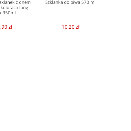
szklanek z dnem
Szklanka do piwa 570 ml
 kolorach long
k 350ml
,90 zł
10,20 zł