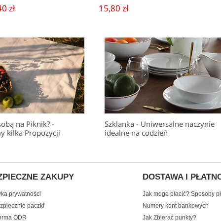
40 zł
15,80 zł
sobą na Piknik? -
Szklanka - Uniwersalne naczynie
 kilka Propozycji
idealne na codzień
ZPIECZNE ZAKUPY
DOSTAWA I PŁATN
yka prywatności
Jak mogę płacić? Sposoby pł
zpiecznie paczki
Numery kont bankowych
forma ODR
Jak Zbierać punkty?