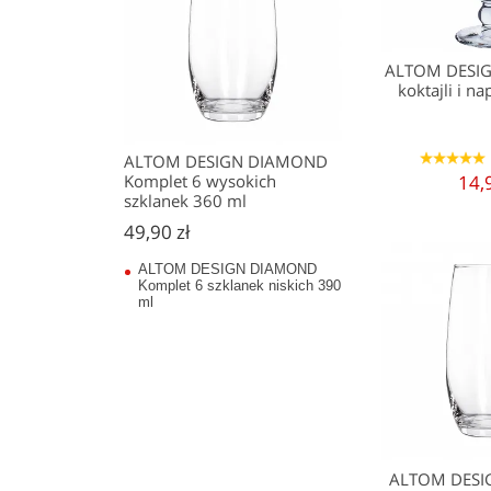
ALTOM DESIG
koktajli i 
ALTOM DESIGN DIAMOND
1
2
3
4
5
Komplet 6 wysokich
14,
szklanek 360 ml
49,90 zł
ALTOM DESIGN DIAMOND
Komplet 6 szklanek niskich 390
ml
ALTOM DES