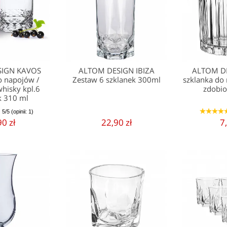
SIGN KAVOS
ALTOM DESIGN IBIZA
ALTOM D
o napojów /
Zestaw 6 szklanek 300ml
szklanka do
whisky kpl.6
zdobio
k 310 ml
5/5 (opinii: 1)
1
2
3
4
90 zł
22,90 zł
7