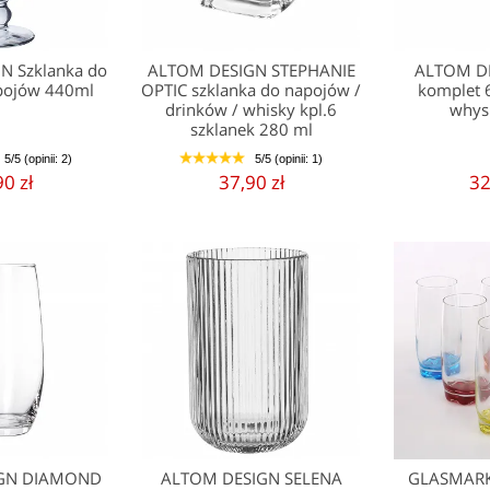
N Szklanka do
ALTOM DESIGN STEPHANIE
ALTOM D
napojów 440ml
OPTIC szklanka do napojów /
komplet 
drinków / whisky kpl.6
whys
szklanek 280 ml
5/5 (opinii: 2)
5/5 (opinii: 1)
1
2
3
4
5
90 zł
37,90 zł
32
IGN DIAMOND
ALTOM DESIGN SELENA
GLASMARK