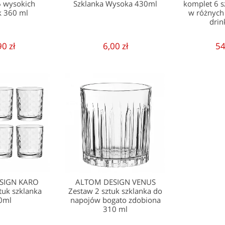
6 wysokich
Szklanka Wysoka 430ml
komplet 6 
k 360 ml
w różnych
drin
90 zł
6,00 zł
54
SIGN KARO
ALTOM DESIGN VENUS
tuk szklanka
Zestaw 2 sztuk szklanka do
0ml
napojów bogato zdobiona
310 ml