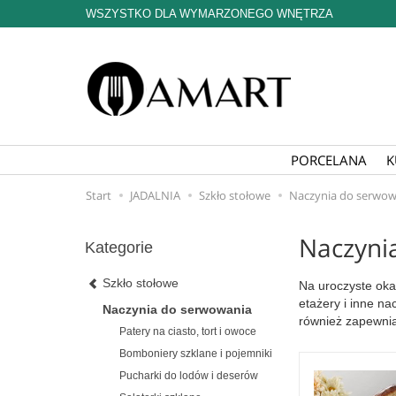
WSZYSTKO DLA WYMARZONEGO WNĘTRZA
PORCELANA
K
Start
JADALNIA
Szkło stołowe
Naczynia do serwow
Naczyni
Kategorie
Szkło stołowe
Na uroczyste oka
etażery i inne n
Naczynia do serwowania
również zapewnią
Patery na ciasto, tort i owoce
czy tłoczone wzo
Bomboniery szklane i pojemniki
walentynkowej. S
etażerami na cia
Pucharki do lodów i deserów
nawet po latach 