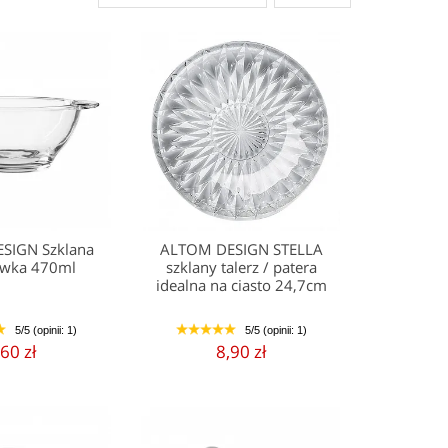
SIGN Szklana
ALTOM DESIGN STELLA
ówka 470ml
szklany talerz / patera
idealna na ciasto 24,7cm
5/5 (opinii: 1)
5/5 (opinii: 1)
5
1
2
3
4
5
,60 zł
8,90 zł