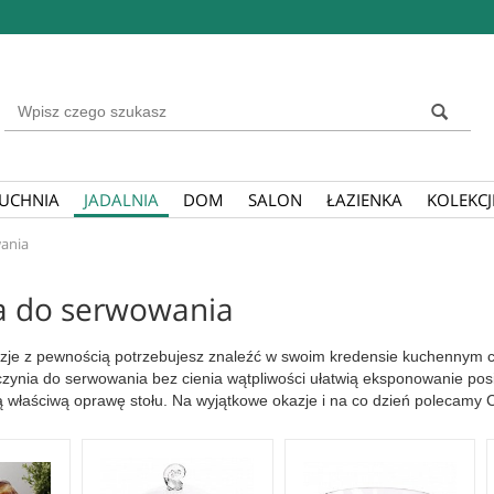
Wyszukaj
UCHNIA
JADALNIA
DOM
SALON
ŁAZIENKA
KOLEKCJ
ania
a do serwowania
zje z pewnością potrzebujesz znaleźć w swoim kredensie kuchennym co
aczynia do serwowania bez cienia wątpliwości ułatwią eksponowanie posi
 właściwą oprawę stołu. Na wyjątkowe okazje i na co dzień polecamy Ci
ry mają ponadczasowy charakter i przyozdobią stół zarówno podczas nie
zklana zastawa stołowa idealnie harmonizować będzie ze szklanymi ka
sto. Szklane naczynia do serwowania łączą w sobie funkcjonalność i e
będziesz cieszyć się jego nienagannym wyglądem.