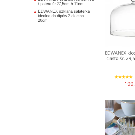
/ patera śr.27,5cm h.11cm
EDWANEX szklana salaterka
idealna do dipów 2-dzielna
20cm
EDWANEX klos
ciasto śr. 29
1
2
3
4
5
100,