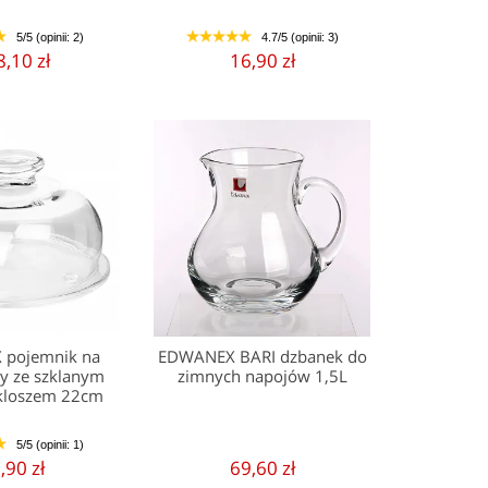
5/5 (opinii: 2)
4.7/5 (opinii: 3)
5
1
2
3
4
5
,10 zł
16,90 zł
pojemnik na
EDWANEX BARI dzbanek do
ny ze szklanym
zimnych napojów 1,5L
kloszem 22cm
5/5 (opinii: 1)
5
,90 zł
69,60 zł