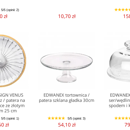
5/5 (opinii: 2)
1
2
3
4
0 zł
10,70 zł
158
SIGN VENUS
EDWANEX tortownica /
EDWANEX 
rz / patera na
patera szklana gładka 30cm
ser/wędli
oce ze złotym
spodem i 
em 25 cm
5/5 (opinii: 1)
5/5 (opinii: 3)
1
2
3
4
5
1
2
3
4
50 zł
54,10 zł
79