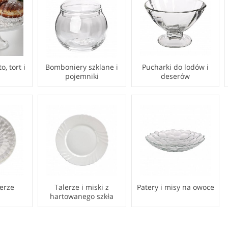
o, tort i
Bomboniery szklane i
Pucharki do lodów i
pojemniki
deserów
lerze
Talerze i miski z
Patery i misy na owoce
hartowanego szkła