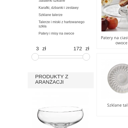
Salaterki szklane
Karafki, dzbanki i zestawy
Szklane talerze
Talerze i miski z hartowanego
szkła
Patery i misy na owoce
Patery na ciast
owoce
zł
zł
PRODUKTY Z
ARANŻACJI
Szklane ta