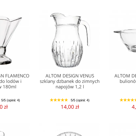
GN FLAMENCO
ALTOM DESIGN VENUS
ALTOM DE
do lodów i
szklany dzbanek do zimnych
bulion
w 180ml
napojów 1,2 l
5/5 (opinii: 4)
5/5 (opinii: 4)
1
2
3
4
5
1
2
3
4
0 zł
14,00 zł
4