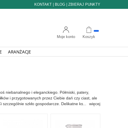
KONTAKT
|
BLOG
|
ZBIERAJ PUNKTY
Moje konto
Koszyk
E
ARANŻACJE
ś niebanalnego i eleganckiego. Półmiski, patery,
łków i przygotowanych przez Ciebie dań czy ciast, ale
 szczególnie szkło gospodarcze. Delikatne kształty,
więcej
dzielnego podwieczorku, jak i uroczystej kolacji
rafkami na sok czy wodę a także z piętrowymi
legancję. Szkło gospodarcze umyjesz w zmywarce i