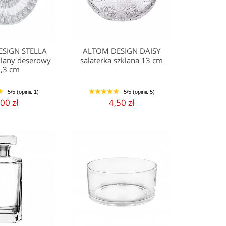
SIGN STELLA
ALTOM DESIGN DAISY
zklany deserowy
salaterka szklana 13 cm
,3 cm
5/5 (opinii: 1)
5/5 (opinii: 5)
5
1
2
3
4
5
,00 zł
4,50 zł