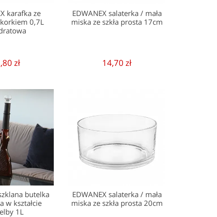
 karafka ze
EDWANEX salaterka / mała
 korkiem 0,7L
miska ze szkła prosta 17cm
dratowa
,80 zł
14,70 zł
klana butelka
EDWANEX salaterka / mała
 w kształcie
miska ze szkła prosta 20cm
zelby 1L