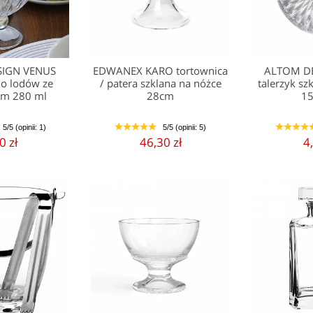
SIGN VENUS
EDWANEX KARO tortownica
ALTOM DE
do lodów ze
/ patera szklana na nóżce
talerzyk s
em 280 ml
28cm
15
5/5 (opinii: 1)
5/5 (opinii: 5)
1
2
3
4
5
1
2
3
4
0 zł
46,30 zł
4