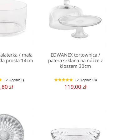
laterka / mała
EDWANEX tortownica /
kła prosta 14cm
patera szklana na nóżce z
kloszem 30cm
5/5 (opinii: 1)
5/5 (opinii: 18)
5
1
2
3
4
5
,80 zł
119,00 zł