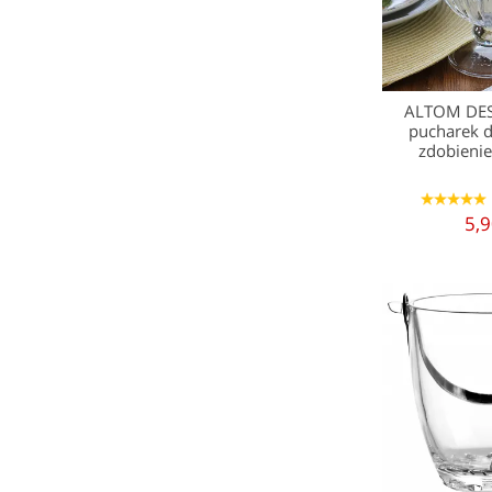
ALTOM DE
pucharek 
zdobieni
1
2
3
4
5
5,9