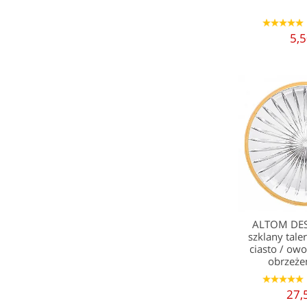
1
2
3
4
5
5,5
ALTOM DE
szklany tale
ciasto / ow
obrzeż
1
2
3
4
5
27,