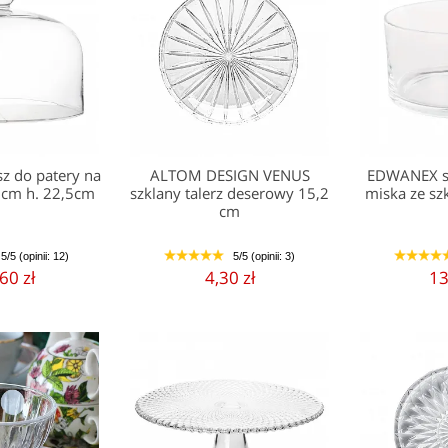
z do patery na
ALTOM DESIGN VENUS
EDWANEX sa
,5cm h. 22,5cm
szklany talerz deserowy 15,2
miska ze sz
cm
5/5 (opinii: 12)
5/5 (opinii: 3)
1
2
3
4
5
1
2
3
4
60 zł
4,30 zł
13