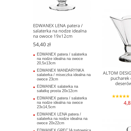
EDWANEX LENA patera /
salaterka na nodze idealna
na owoce 19x12cm
54,40 zł
EDWANEX patera / salaterka
na nodze idealna na owoce
20,5x13cm
EDWANEX MANDARYNKA
ALTOM DESI
salaterka / miseczka idealna na
pucharek 
owoce 23cm
deseró
EDWANEX salaterka na
sałatkę prosta 20x12cm
1
2
3
4
5
EDWANEX patera / salaterka
4,8
na nodze idealna na owoce
23x14,5cm
EDWANEX LENA patera /
salaterka na nodze idealna na
owoce 20x22cm
EDWANEX GRECJA tortownica