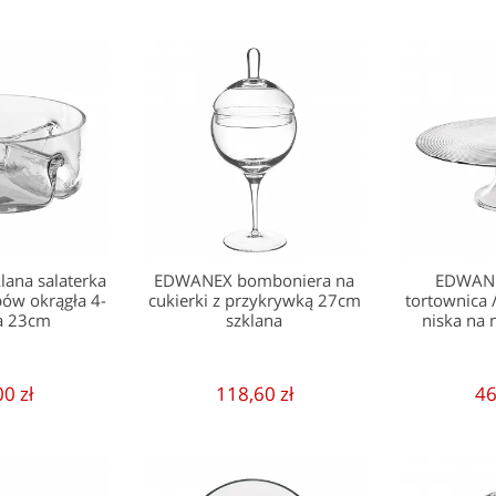
ana salaterka
EDWANEX bomboniera na
EDWANE
pów okrągła 4-
cukierki z przykrywką 27cm
tortownica 
na 23cm
szklana
niska na
00 zł
118,60 zł
46