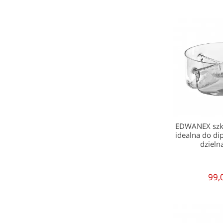
EDWANEX szkl
idealna do di
dziel
99,