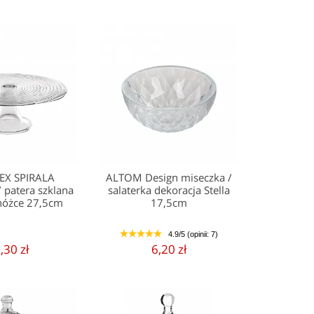
X SPIRALA
ALTOM Design miseczka /
/ patera szklana
salaterka dekoracja Stella
 nóżce 27,5cm
17,5cm
4.9/5 (opinii: 7)
1
2
3
4
5
,30 zł
6,20 zł