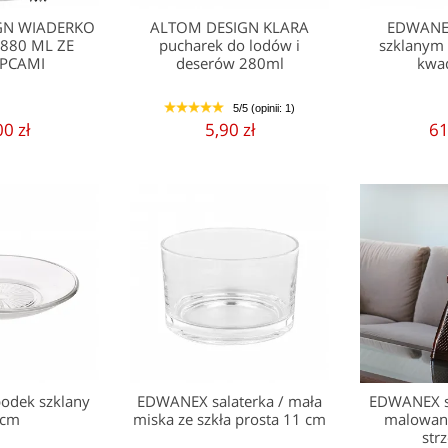
GN WIADERKO
ALTOM DESIGN KLARA
EDWANEX
880 ML ZE
pucharek do lodów i
szklanym
YPCAMI
deserów 280ml
kwa
5/5 (opinii: 1)
1
2
3
4
5
00 zł
5,90 zł
61
odek szklany
EDWANEX salaterka / mała
EDWANEX sz
1cm
miska ze szkła prosta 11 cm
malowana
str