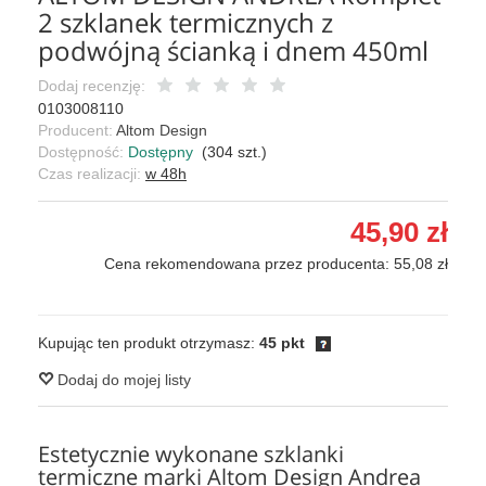
2 szklanek termicznych z
podwójną ścianką i dnem 450ml
Dodaj recenzję:
0103008110
Producent:
Altom Design
Dostępność:
Dostępny
(
304
szt.)
Czas realizacji:
w 48h
45,90 zł
Cena rekomendowana przez producenta: 55,08 zł
Kupując ten produkt otrzymasz:
45 pkt
Dodaj do mojej listy
Estetycznie wykonane szklanki
termiczne marki Altom Design Andrea