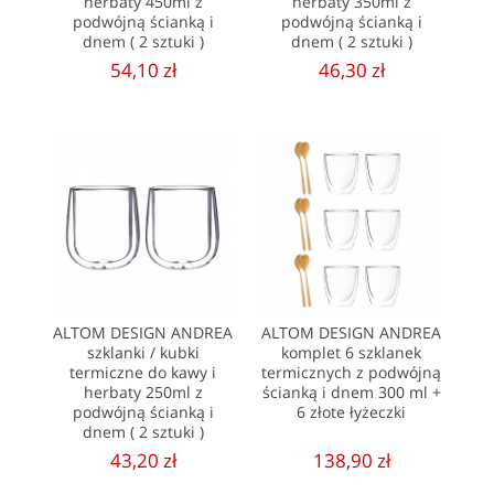
herbaty 450ml z
herbaty 350ml z
podwójną ścianką i
podwójną ścianką i
dnem ( 2 sztuki )
dnem ( 2 sztuki )
54,10 zł
46,30 zł
ALTOM DESIGN ANDREA
ALTOM DESIGN ANDREA
szklanki / kubki
komplet 6 szklanek
termiczne do kawy i
termicznych z podwójną
herbaty 250ml z
ścianką i dnem 300 ml +
podwójną ścianką i
6 złote łyżeczki
dnem ( 2 sztuki )
43,20 zł
138,90 zł