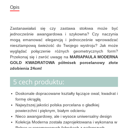
Opis
Zastanawiałaś się czy zastawa stołowa może być
jednocześnie awangardowa i szykowna? Czy naczynia
mogą emanować elegancją i jednocześnie wprowadzać
niesztampową świeżość do Twojego wystroju? Jak może
wyglądać połączenie różnych geometrycznych form?
Przekonaj się i zwróć uwagę na
MARIAPAULA MODERNA
GOLD KWADRATOWA półmisek porcelanowy złote
zdobienia 24cm!
5 cech produktu:
Doskonale dopracowane kształty łączące owal, kwadrat i
formę okrągłą
Najwyższej jakości polska porcelana o gładkiej
powierzchni i pięknym, białym odcieniu
Nieco awangardowy, ale i wysoce uniwersalny design
Kolekcja Moderna została zaprojektowana i wykonana w
Polsce w renomowanych fabrykach z najlepszych,