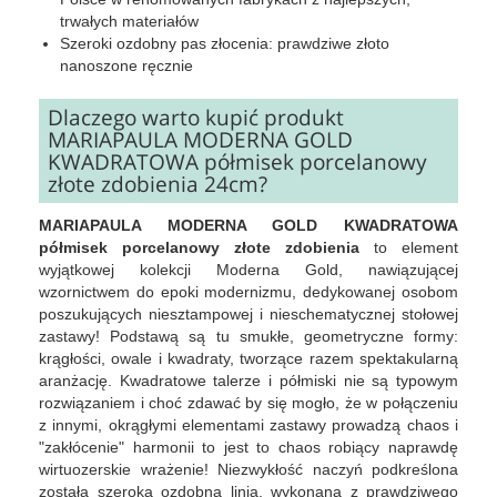
trwałych materiałów
Szeroki ozdobny pas złocenia: prawdziwe złoto
nanoszone ręcznie
Dlaczego warto kupić produkt
MARIAPAULA MODERNA GOLD
KWADRATOWA półmisek porcelanowy
złote zdobienia 24cm?
MARIAPAULA MODERNA GOLD KWADRATOWA
półmisek porcelanowy złote zdobienia
to element
wyjątkowej kolekcji Moderna Gold, nawiązującej
wzornictwem do epoki modernizmu, dedykowanej osobom
poszukujących niesztampowej i nieschematycznej stołowej
zastawy! Podstawą są tu smukłe, geometryczne formy:
krągłości, owale i kwadraty, tworzące razem spektakularną
aranżację. Kwadratowe talerze i półmiski nie są typowym
rozwiązaniem i choć zdawać by się mogło, że w połączeniu
z innymi, okrągłymi elementami zastawy prowadzą chaos i
"zakłócenie" harmonii to jest to chaos robiący naprawdę
wirtuozerskie wrażenie! Niezwykłość naczyń podkreślona
została szeroką ozdobną linią, wykonaną z prawdziwego