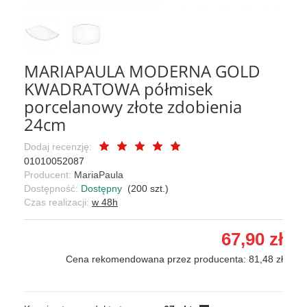
MARIAPAULA MODERNA GOLD
KWADRATOWA półmisek
porcelanowy złote zdobienia
24cm
Dodaj recenzję:
01010052087
Producent:
MariaPaula
Dostępność:
Dostępny
(
200
szt.)
Czas realizacji:
w 48h
67,90 zł
Cena rekomendowana przez producenta: 81,48 zł