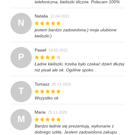
telefoniczna, kieliszki śliczne. Polecam 100%
Natalia
12-04-2021
N
jestem bardzo zadowolona:) moje ulubione
kieliszki:)
Paweł
10-02-2021
P
Ładne kieliszki, trzeba było czekać dzień dłużej
niż pisali ale ok. Ogólnie spoko
Tomasz
05-12-2020
T
Wszystko ok
Maria
25-11-2020
M
Bardzo ładnie się prezentują, wykonane z
dobrego szkła. Jestem zadowolona zakupu.