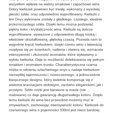
wszystkim wpływa na walory smakowe i zapachowe wina.
Dobry kieliszek powinien być trwały, wykonany z wysokiej
jakości szkła oraz odpowiednio wyprofilowany. Kieliszki z
linii Onyx wykonane zostały z gładkiego, czystego, idealnie
przezroczystego szkła. Dzięki temu można podziwiać
piękny kolor i krystaliczność wina. Kieliszki są dobrze
wyprofilowane, wyważone z odpowiednio długą nóżką i
właściwie ukształtowaną, głęboką czaszą. Pozwala nam to
wygodnie kręcić kieliszkiem, dzięki czemu wino z łatwością
rozpływa się po ściankach, natlenia i otwiera się, wzmacnia
intensywność i złożoność aromatów, które wyławiamy u
wylotu kieliszka. Daje to możliwość delektowania się pełnym
smakiem i aromatem trunku. Charakterystyczna czarna
nóżka w odcieniu szlachetnego onyx-u nadaje kieliszkom
niezwykłej tajemniczości i nowoczesnego, a jednocześnie
klasycznego designu, który świetnie komponuje się z
wieloma aranżacjami stołowymi, zarówno eleganckimi, jak i
prostymi. Szkło nóżki jest barwione w masie (nie
malowane) co daje gwarancję długotrwałego koloru. Dzięki
temu kieliszki do wina bez przeszkód możemy myć w
zmywarkach, zachowując intensywność koloru. Kieliszek do
czerwonego wina o pojemności 330ml jest nieco bardziej