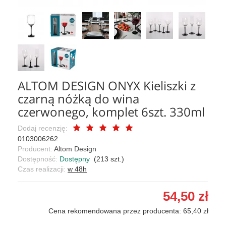
ALTOM DESIGN ONYX Kieliszki z
czarną nóżką do wina
czerwonego, komplet 6szt. 330ml
Dodaj recenzję:
0103006262
Producent:
Altom Design
Dostępność:
Dostępny
(
213
szt.)
Czas realizacji:
w 48h
54,50 zł
Cena rekomendowana przez producenta: 65,40 zł