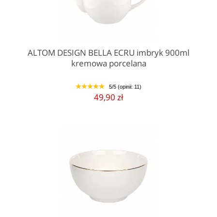
ALTOM DESIGN BELLA ECRU imbryk 900ml
kremowa porcelana
5/5 (opinii: 11)
1
2
3
4
5
49,90 zł