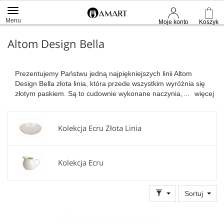
Menu
Moje konto
Koszyk
Altom Design Bella
Prezentujemy Państwu jedną najpiękniejszych linii Altom
Design Bella złota linia, która przede wszystkim wyróżnia się
złotym paskiem. Są to cudownie wykonane naczynia, które
więcej
będą służyć Państwu na lata. Serdecznie zapraszamy do
zapoznania się z ofertą.
Kolekcja Ecru Złota Linia
Kolekcja Ecru
Sortuj