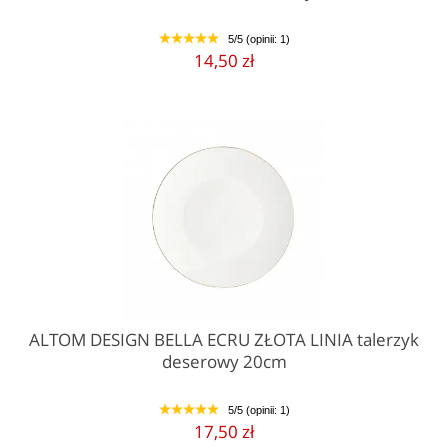
5/5 (opinii: 1)
1
2
3
4
5
14,50 zł
ALTOM DESIGN BELLA ECRU ZŁOTA LINIA talerzyk
deserowy 20cm
5/5 (opinii: 1)
1
2
3
4
5
17,50 zł