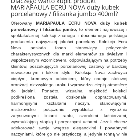
Dlaczego warto kupić produkt
MARIAPAULA ECRU NOVA duży kubek
porcelanowy / filiżanka jumbo 400ml?
Oferowany
MARIAPAULA ECRU NOVA duży kubek
porcelanowy / filiżanka jumbo,
to element najnowszej i
spektakularnej kolekcji znanego i docenianego polskiego
producenta najwyższej jakości porcelany. Kolekcja Ecru
Nova posiada fason stanowiący połączenie
charakterystycznych dla marki elementów ze świeżym i
współczesnym wzornictwem, odpowiadającym na potrzeby
klientów, poszukujących porcelanowej zastawy w bardziej
nowoczesnym i lekkim stylu. Kolekcja Nova zachwyca
ciepłym, kremowym odcieniem, który nadaje stołowej
aranżacji niezwykłego uroku i wprowadza ciepłą atmosferę
do jadalni. Ponadto, wizualna miękkość kolekcji
podkreślona została doskonale dopracowanymi,
harmonijnymi kształtami naczyń, stanowiącymi
mistrzowskie połączenie wypukłości z wyraźnie
zarysowanymi liniami rantu, szerokimi kołnierzami,
wysmuklającą stopką i poręcznymi uchami. Jeżeli chcesz
udekorować swoje wnętrze eleganckimi i powabnymi
naczyniami, które go nie przytłoczą, a jedynie tchną w nie