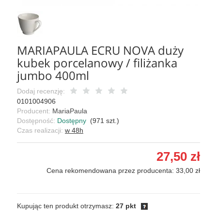
MARIAPAULA ECRU NOVA duży
kubek porcelanowy / filiżanka
jumbo 400ml
Dodaj recenzję:
0101004906
Producent:
MariaPaula
Dostępność:
Dostępny
(
971
szt.)
Czas realizacji:
w 48h
27,50 zł
Cena rekomendowana przez producenta: 33,00 zł
Kupując ten produkt otrzymasz:
27 pkt