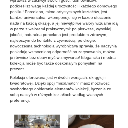
wprawisz w zachwyt swoich gości, domowników,
podkreślisz wagę każdej uroczystości i każdego domowego
posiłku! Porcelana, mimo artystycznych kształtów, jest
bardzo uniwersalna: wkomponuje się w każde otoczenie,
nada na każdą okazję, a jej niewątpliwe walory wizualne idą
w parze z walorami praktycznymi: po pierwsze, wysokiej
jakości, naturalna porcelana jest produktem zdrowym,
najlepszym do kontaktu z żywnością, po drugie,
nowoczesna technologia wyrobnictwa sprawia, że naczynia
posiadają wzmocnioną odporność na zarysowania, można
je również bez obaw myć w zmywarce! Elegancka i modna
kolekcja może być także doskonałym pomysłem na
prezent.
Kolekcja oferowana jest w dwóch wersjach: okrągłej i
kwadratowej. Dzięki opcji "mix&match" masz możliwość
swobodnego dobierania elementów kolekcji, łączenia ze
sobą naczyń w różnych kształtach według własnych
preferencji.