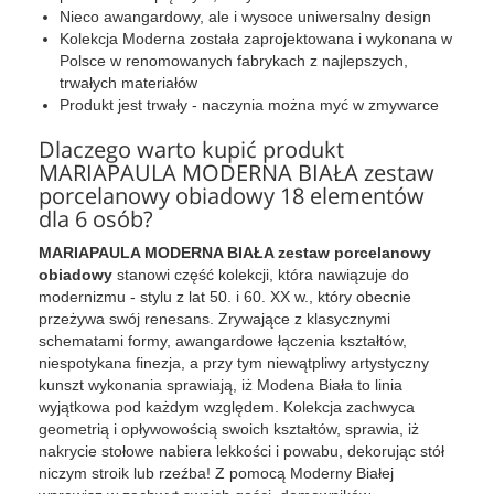
Nieco awangardowy, ale i wysoce uniwersalny design
Kolekcja Moderna została zaprojektowana i wykonana w
Polsce w renomowanych fabrykach z najlepszych,
trwałych materiałów
Produkt jest trwały - naczynia można myć w zmywarce
Dlaczego warto kupić produkt
MARIAPAULA MODERNA BIAŁA zestaw
porcelanowy obiadowy 18 elementów
dla 6 osób?
MARIAPAULA MODERNA BIAŁA zestaw porcelanowy
obiadowy
stanowi część kolekcji, która nawiązuje do
modernizmu - stylu z lat 50. i 60. XX w., który obecnie
przeżywa swój renesans. Zrywające z klasycznymi
schematami formy, awangardowe łączenia kształtów,
niespotykana finezja, a przy tym niewątpliwy artystyczny
kunszt wykonania sprawiają, iż Modena Biała to linia
wyjątkowa pod każdym względem. Kolekcja zachwyca
geometrią i opływowością swoich kształtów, sprawia, iż
nakrycie stołowe nabiera lekkości i powabu, dekorując stół
niczym stroik lub rzeźba! Z pomocą Moderny Białej