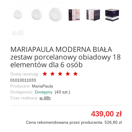
MARIAPAULA MODERNA BIAŁA
zestaw porcelanowy obiadowy 18
elementów dla 6 osób
Dodaj recenzję:
01010011033
Producent:
MariaPaula
Dostępność:
Dostępny
(
43
szt.)
Czas realizacji:
w 48h
439,00 zł
Cena rekomendowana przez producenta: 526,80 zł