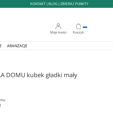
KONTAKT
|
BLOG
|
ZBIERAJ PUNKTY
Moje konto
Koszyk
E
ARANŻACJE
 DOMU kubek gładki mały
omu
)