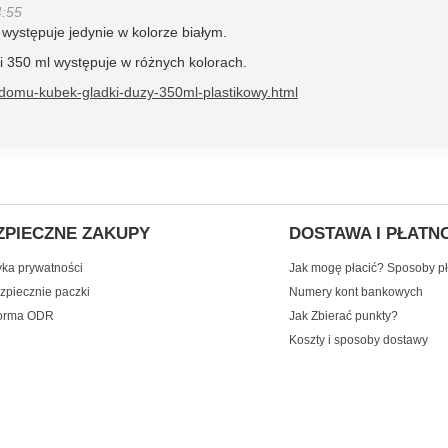
4:55
występuje jedynie w kolorze białym.
 350 ml występuje w różnych kolorach.
-domu-kubek-gladki-duzy-350ml-plastikowy.html
ZPIECZNE ZAKUPY
DOSTAWA I PŁATN
yka prywatności
Jak mogę płacić? Sposoby pł
zpiecznie paczki
Numery kont bankowych
forma ODR
Jak Zbierać punkty?
Koszty i sposoby dostawy