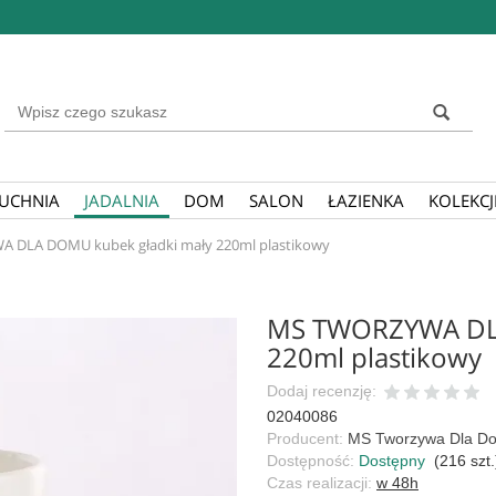
Wyszukaj
UCHNIA
JADALNIA
DOM
SALON
ŁAZIENKA
KOLEKCJ
 DLA DOMU kubek gładki mały 220ml plastikowy
MS TWORZYWA DLA
220ml plastikowy
Dodaj recenzję:
02040086
Producent:
MS Tworzywa Dla D
Dostępność:
Dostępny
(
216
szt.
Czas realizacji:
w 48h