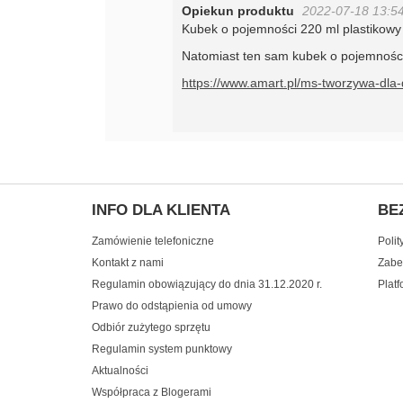
Opiekun produktu
2022-07-18 13:5
Kubek o pojemności 220 ml plastikowy 
Natomiast ten sam kubek o pojemności
https://www.amart.pl/ms-tworzywa-dla
INFO DLA KLIENTA
BE
Zamówienie telefoniczne
Polit
Kontakt z nami
Zabe
Regulamin obowiązujący do dnia 31.12.2020 r.
Plat
Prawo do odstąpienia od umowy
Odbiór zużytego sprzętu
Regulamin system punktowy
Aktualności
Współpraca z Blogerami