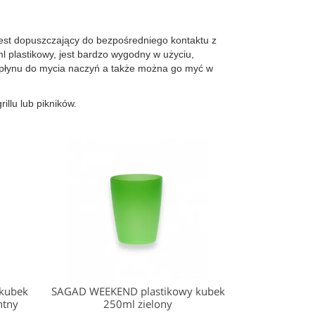
st dopuszczający do bezpośredniego kontaktu z
plastikowy, jest bardzo wygodny w użyciu,
m płynu do mycia naczyń a także można go myć w
llu lub pikników.
kubek
SAGAD WEEKEND plastikowy kubek
ntny
250ml zielony