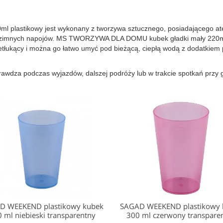
lastikowy jest wykonany z tworzywa sztucznego, posiadającego ate
 i zimnych napojów. MS TWORZYWA DLA DOMU kubek gładki mały 220ml 
ietłukący i można go łatwo umyć pod bieżącą, ciepłą wodą z dodatkie
a podczas wyjazdów, dalszej podróży lub w trakcie spotkań przy gri
D WEEKEND plastikowy kubek
SAGAD WEEKEND plastikowy 
 ml niebieski transparentny
300 ml czerwony transpare