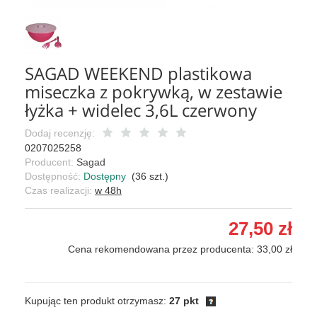
SAGAD WEEKEND plastikowa
miseczka z pokrywką, w zestawie
łyżka + widelec 3,6L czerwony
Dodaj recenzję:
0207025258
Producent:
Sagad
Dostępność:
Dostępny
(
36
szt.)
Czas realizacji:
w 48h
27,50 zł
Cena rekomendowana przez producenta: 33,00 zł
Kupując ten produkt otrzymasz:
27 pkt