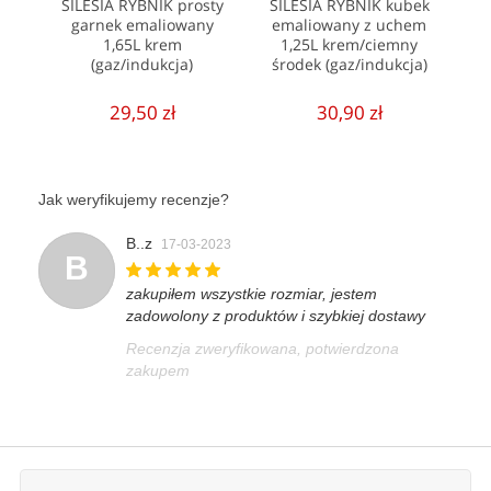
SILESIA RYBNIK prosty
SILESIA RYBNIK kubek
garnek emaliowany
emaliowany z uchem
1,65L krem
1,25L krem/ciemny
(gaz/indukcja)
środek (gaz/indukcja)
29,50 zł
30,90 zł
Jak weryfikujemy recenzje?
B..z
17-03-2023
B
zakupiłem wszystkie rozmiar, jestem
zadowolony z produktów i szybkiej dostawy
Recenzja zweryfikowana, potwierdzona
zakupem