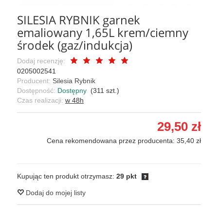
SILESIA RYBNIK garnek
emaliowany 1,65L krem/ciemny
środek (gaz/indukcja)
Dodaj recenzję:
0205002541
Producent:
Silesia Rybnik
Dostępność:
Dostępny
(
311
szt.)
Czas realizacji:
w 48h
29,50 zł
Cena rekomendowana przez producenta: 35,40 zł
Kupując ten produkt otrzymasz:
29 pkt
Dodaj do mojej listy