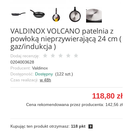
VALDINOX VOLCANO patelnia z
powłoką nieprzywierającą 24 cm (
gaz/indukcja )
Dodaj recenzję:
0204003628
Producent:
Valdinox
Dostępność:
Dostępny
(
122
szt.)
Czas realizacji:
w 48h
118,80 zł
Cena rekomendowana przez producenta: 142,56 zł
Kupując ten produkt otrzymasz:
118 pkt