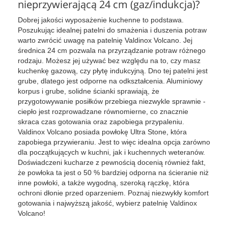
nieprzywierającą 24 cm (gaz/indukcja)?
Dobrej jakości wyposażenie kuchenne to podstawa.
Poszukując idealnej patelni do smażenia i duszenia potraw
warto zwrócić uwagę na patelnię Valdinox Volcano. Jej
średnica 24 cm pozwala na przyrządzanie potraw różnego
rodzaju. Możesz jej używać bez względu na to, czy masz
kuchenkę gazową, czy płytę indukcyjną. Dno tej patelni jest
grube, dlatego jest odporne na odkształcenia. Aluminiowy
korpus i grube, solidne ścianki sprawiają, że
przygotowywanie posiłków przebiega niezwykle sprawnie -
ciepło jest rozprowadzane równomierne, co znacznie
skraca czas gotowania oraz zapobiega przypaleniu.
Valdinox Volcano posiada powłokę Ultra Stone, która
zapobiega przywieraniu. Jest to więc idealna opcja zarówno
dla początkujących w kuchni, jak i kuchennych weteranów.
Doświadczeni kucharze z pewnością docenią również fakt,
że powłoka ta jest o 50 % bardziej odporna na ścieranie niż
inne powłoki, a także wygodną, szeroką rączkę, która
ochroni dłonie przed oparzeniem. Poznaj niezwykły komfort
gotowania i najwyższą jakość, wybierz patelnię Valdinox
Volcano!