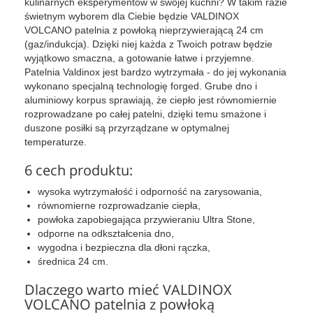
kulinarnych eksperymentów w swojej kuchni? W takim razie
świetnym wyborem dla Ciebie będzie VALDINOX
VOLCANO patelnia z powłoką nieprzywierającą 24 cm
(gaz/indukcja). Dzięki niej każda z Twoich potraw będzie
wyjątkowo smaczna, a gotowanie łatwe i przyjemne.
Patelnia Valdinox jest bardzo wytrzymała - do jej wykonania
wykonano specjalną technologię forged. Grube dno i
aluminiowy korpus sprawiają, że ciepło jest równomiernie
rozprowadzane po całej patelni, dzięki temu smażone i
duszone posiłki są przyrządzane w optymalnej
temperaturze.
6 cech produktu:
wysoka wytrzymałość i odporność na zarysowania,
równomierne rozprowadzanie ciepła,
powłoka zapobiegająca przywieraniu Ultra Stone,
odporne na odkształcenia dno,
wygodna i bezpieczna dla dłoni rączka,
średnica 24 cm.
Dlaczego warto mieć VALDINOX
VOLCANO patelnia z powłoką