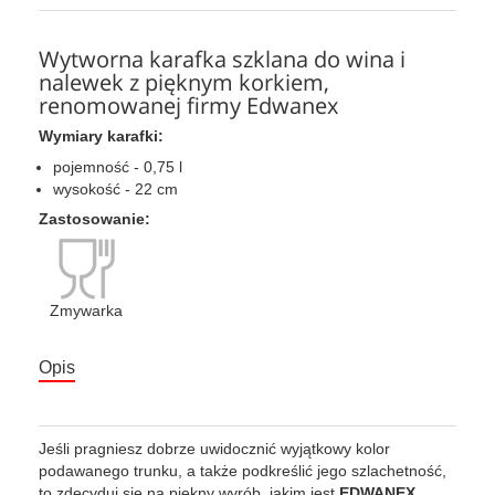
Wytworna karafka szklana do wina i
nalewek z pięknym korkiem,
renomowanej firmy Edwanex
Wymiary karafki:
pojemność - 0,75 l
wysokość - 22 cm
Zastosowanie:
Zmywarka
Opis
Jeśli pragniesz dobrze uwidocznić wyjątkowy kolor
podawanego trunku, a także podkreślić jego szlachetność,
to zdecyduj się na piękny wyrób, jakim jest
EDWANEX