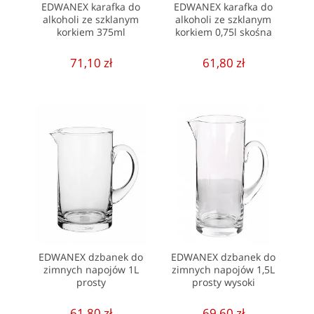
EDWANEX karafka do
EDWANEX karafka do
alkoholi ze szklanym
alkoholi ze szklanym
korkiem 375ml
korkiem 0,75l skośna
71,10 zł
61,80 zł
EDWANEX dzbanek do
EDWANEX dzbanek do
zimnych napojów 1L
zimnych napojów 1,5L
prosty
prosty wysoki
61,80 zł
69,60 zł