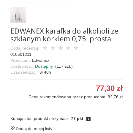
EDWANEX karafka do alkoholi ze
szklanym korkiem 0,75l prosta
Dodaj recenzję:
010501211
Producent:
Edwanex
Dostępność:
Dostępny
(
117
szt.)
Czas realizacji:
w 48h
77,30 zł
Cena rekomendowana przez producenta: 92,76 zł
Kupując ten produkt otrzymasz:
77 pkt
Dodaj do mojej listy