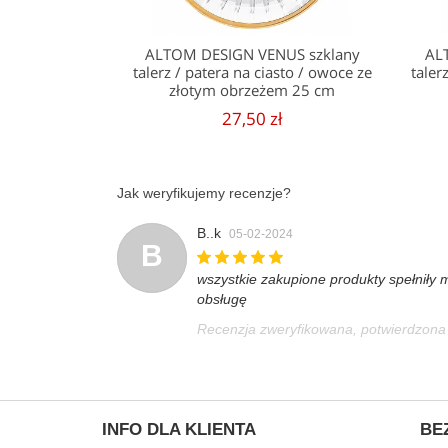
ALTOM DESIGN VENUS szklany
AL
talerz / patera na ciasto / owoce ze
taler
złotym obrzeżem 25 cm
27,50 zł
Jak weryfikujemy recenzje?
B..k
05-02-2024
B
wszystkie zakupione produkty spełniły 
obsługę
Recenzja zweryfikowana, potwierdzon
INFO DLA KLIENTA
BE