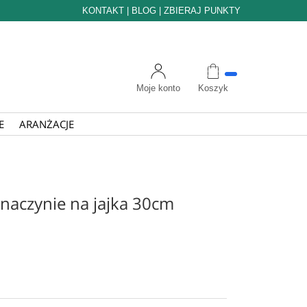
KONTAKT
|
BLOG
|
ZBIERAJ PUNKTY
Moje konto
Koszyk
E
ARANŻACJE
aczynie na jajka 30cm