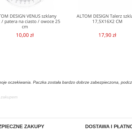
TOM DESIGN VENUS szklany
ALTOM DESIGN Talerz szkl
z / patera na ciasto / owoce 25
17,5X16X2 CM
cm
10,00 zł
17,90 zł
moje oczekiwania. Paczka została bardzo dobrze zabezpieczona, podczas
a zakupem
ZPIECZNE ZAKUPY
DOSTAWA I PŁATN