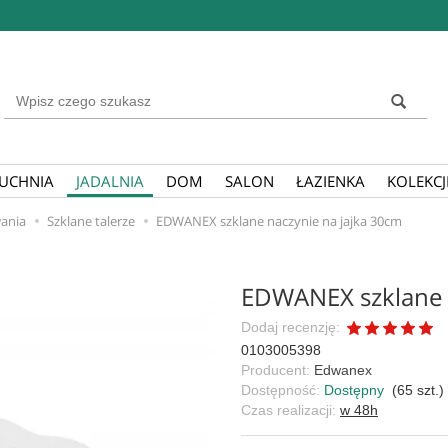
Wyszukaj
UCHNIA
JADALNIA
DOM
SALON
ŁAZIENKA
KOLEKCJ
ania
Szklane talerze
EDWANEX szklane naczynie na jajka 30cm
EDWANEX szklane n
Dodaj recenzję:
0103005398
Producent:
Edwanex
Dostępność:
Dostępny
(
65
szt.)
Czas realizacji:
w 48h