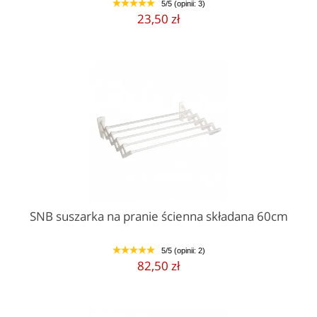
5/5 (opinii: 3)
1
2
3
4
5
23,50 zł
SNB suszarka na pranie ścienna składana 60cm
5/5 (opinii: 2)
1
2
3
4
5
82,50 zł