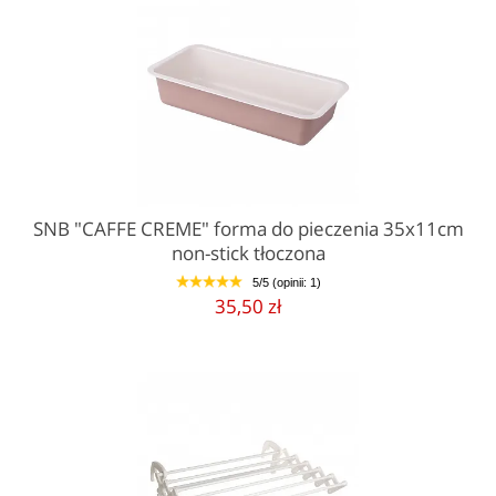
SNB "CAFFE CREME" forma do pieczenia 35x11cm
non-stick tłoczona
5/5 (opinii: 1)
1
2
3
4
5
35,50 zł