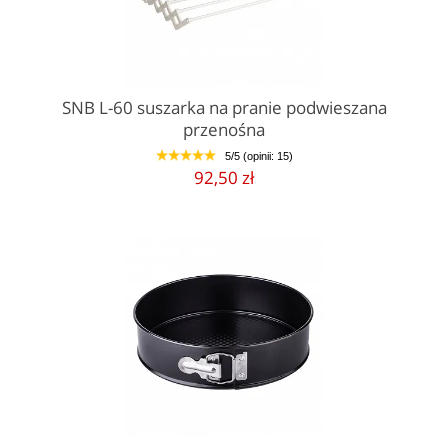
SNB L-60 suszarka na pranie podwieszana
przenośna
5/5 (opinii: 15)
1
2
3
4
5
92,50 zł