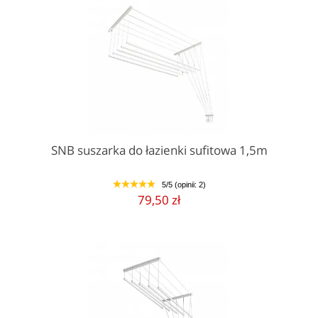
SNB suszarka do łazienki sufitowa 1,5m
5/5 (opinii: 2)
1
2
3
4
5
79,50 zł