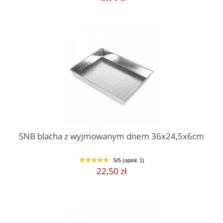
SNB blacha z wyjmowanym dnem 36x24,5x6cm
5/5 (opinii: 1)
1
2
3
4
5
22,50 zł