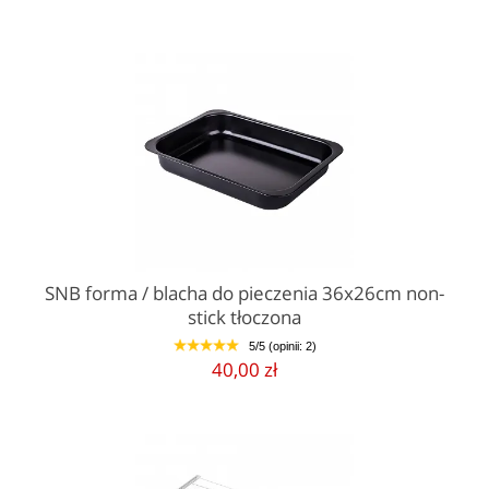
SNB forma / blacha do pieczenia 36x26cm non-
stick tłoczona
5/5 (opinii: 2)
1
2
3
4
5
40,00 zł