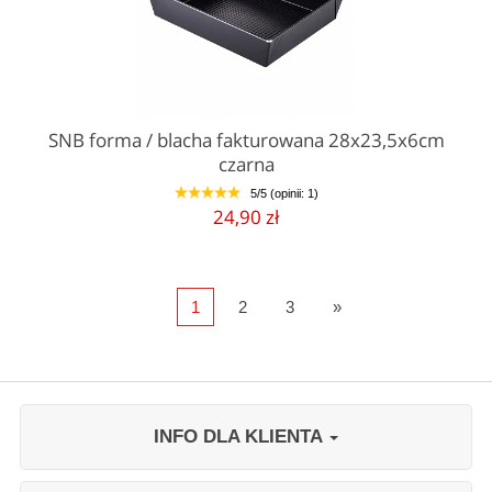
SNB forma / blacha fakturowana 28x23,5x6cm
czarna
5/5 (opinii: 1)
1
2
3
4
5
24,90 zł
1
2
3
»
INFO DLA KLIENTA