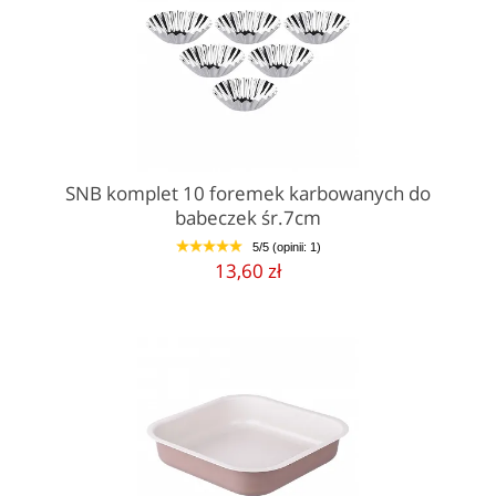
SNB komplet 10 foremek karbowanych do
babeczek śr.7cm
5/5 (opinii: 1)
1
2
3
4
5
13,60 zł