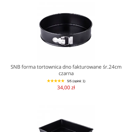
SNB forma tortownica dno fakturowane śr.24cm
czarna
5/5 (opinii: 1)
1
2
3
4
5
34,00 zł