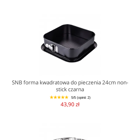
SNB forma kwadratowa do pieczenia 24cm non-
stick czarna
5/5 (opinii: 2)
1
2
3
4
5
43,90 zł