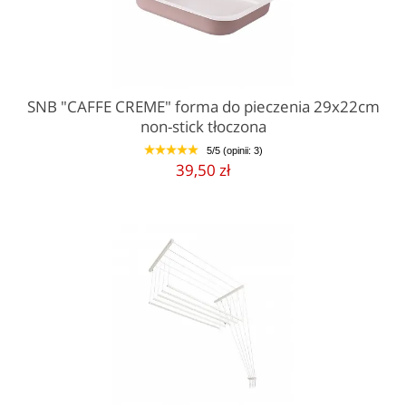
SNB "CAFFE CREME" forma do pieczenia 29x22cm
non-stick tłoczona
5/5 (opinii: 3)
1
2
3
4
5
39,50 zł