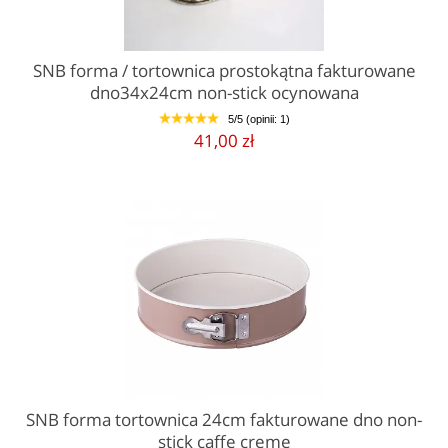
SNB forma / tortownica prostokątna fakturowane
dno34x24cm non-stick ocynowana
5/5 (opinii: 1)
1
2
3
4
5
41,00 zł
SNB forma tortownica 24cm fakturowane dno non-
stick caffe creme