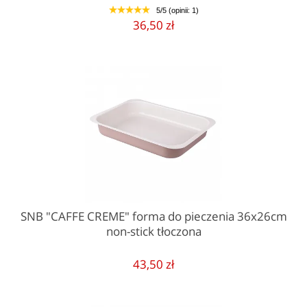
5/5 (opinii: 1)
1
2
3
4
5
36,50 zł
SNB "CAFFE CREME" forma do pieczenia 36x26cm
non-stick tłoczona
43,50 zł