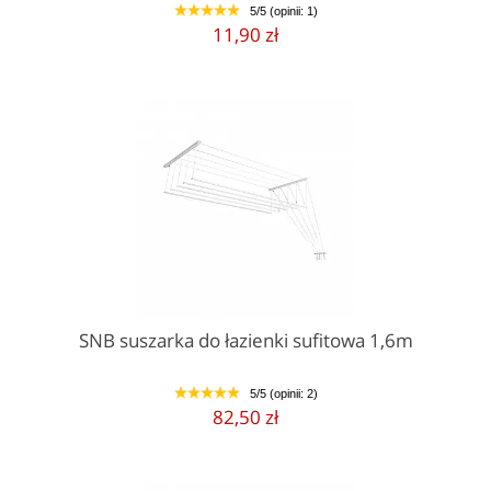
5/5 (opinii: 1)
1
2
3
4
5
11,90 zł
SNB suszarka do łazienki sufitowa 1,6m
5/5 (opinii: 2)
1
2
3
4
5
82,50 zł