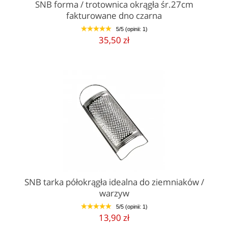
SNB forma / trotownica okrągła śr.27cm
fakturowane dno czarna
5/5 (opinii: 1)
1
2
3
4
5
35,50 zł
SNB tarka półokrągła idealna do ziemniaków /
warzyw
5/5 (opinii: 1)
1
2
3
4
5
13,90 zł