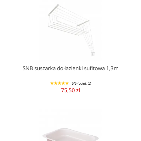
SNB suszarka do łazienki sufitowa 1,3m
5/5 (opinii: 1)
1
2
3
4
5
75,50 zł