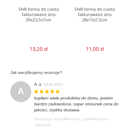
SNB forma do ciasta
SNB forma do ciasta
fakturowane dno
fakturowane dno
39x23,5x7cm
28x15x7,5cm
13,20 zł
11,00 zł
Jak weryfikujemy recenzje?
A..ś
19-01-2023
A
kupiłam wiele produktów do domu, jestem
bardzo zadowolona, super stosunek cena do
jakości, szybka dostawa.
Recenzja zweryfikowana, potwierdzona
zakupem