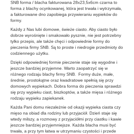
SNB forma / blacha fakturowana 28x23,5x6cm czarna to
forma z blachy ocynkowanej, która jest trwała i wytrzymała,
a fakturowane dno zapobiega przywieraniu wypieków do
formy.
Każdy z Nas lubi domowe, świeże ciasto. Aby ciasto było
dobrze wyrośnięte i smakowało pysznie, nie jest potrzebny
tylko przepis, ale także chęci i odpowiednie formy do
pieczenia firmy SNB. Są to proste i niedrogie przedmioty do
codziennego użytku.
Dzięki odpowiedniej formie pieczenie staje się wygodne i
jeszcze bardziej przyjemne. Warto zaopatrzyć się w
różnego rodzaju blachy firmy SNB. Formy duże, małe,
średnie, prostokątne oraz kwadratowe spełnią się przy
domowych wypiekach. Dobra forma do pieczenia sprawdzi
się przy wypieku ciast, biszkoptów, a także mięsa i różnego
rodzaju wypieku zapiekanek.
Każda Pani domu niezależnie od okazji wypieka ciasta czy
mięso na obiad dla rodziny lub przyjaciół. Dzień staje się
wtedy milszy, a rozmowy z przyjaciółmi przy ciastku i kawie
jeszcze bardziej przyjemniejsze. Każda blacha musi być
trwała, a przy tym łatwa w utrzymaniu czystości i przede