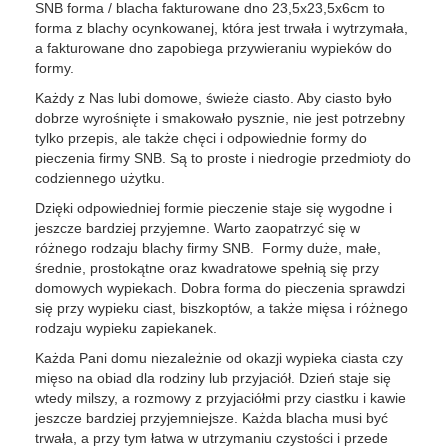
SNB forma / blacha fakturowane dno 23,5x23,5x6cm to
forma z blachy ocynkowanej, która jest trwała i wytrzymała,
a fakturowane dno zapobiega przywieraniu wypieków do
formy.
Każdy z Nas lubi domowe, świeże ciasto. Aby ciasto było
dobrze wyrośnięte i smakowało pysznie, nie jest potrzebny
tylko przepis, ale także chęci i odpowiednie formy do
pieczenia firmy SNB. Są to proste i niedrogie przedmioty do
codziennego użytku.
Dzięki odpowiedniej formie pieczenie staje się wygodne i
jeszcze bardziej przyjemne. Warto zaopatrzyć się w
różnego rodzaju blachy firmy SNB. Formy duże, małe,
średnie, prostokątne oraz kwadratowe spełnią się przy
domowych wypiekach. Dobra forma do pieczenia sprawdzi
się przy wypieku ciast, biszkoptów, a także mięsa i różnego
rodzaju wypieku zapiekanek.
Każda Pani domu niezależnie od okazji wypieka ciasta czy
mięso na obiad dla rodziny lub przyjaciół. Dzień staje się
wtedy milszy, a rozmowy z przyjaciółmi przy ciastku i kawie
jeszcze bardziej przyjemniejsze. Każda blacha musi być
trwała, a przy tym łatwa w utrzymaniu czystości i przede