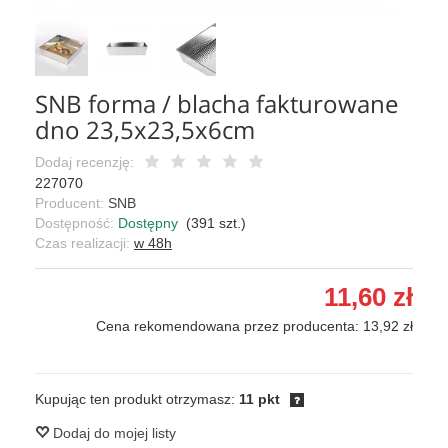
SNB forma / blacha fakturowane
dno 23,5x23,5x6cm
Dodaj recenzję:
227070
Producent:
SNB
Dostępność:
Dostępny
(
391
szt.)
Czas realizacji:
w 48h
11,60 zł
Cena rekomendowana przez producenta: 13,92 zł
Kupując ten produkt otrzymasz:
11 pkt
Dodaj do mojej listy